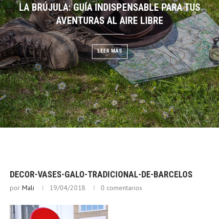
LA BRÚJULA: GUÍA INDISPENSABLE PARA TUS
DESCIFRANDO EL CIELO:
EGO: GUÍA DE BUSHCRAFT
AVENTURAS AL AIRE LIBRE
NUBES PARA PRE
 MÁS
LEER MÁS
LEER
DECOR-VASES-GALO-TRADICIONAL-DE-BARCELOS
por
Mali
19/04/2018
0 comentarios