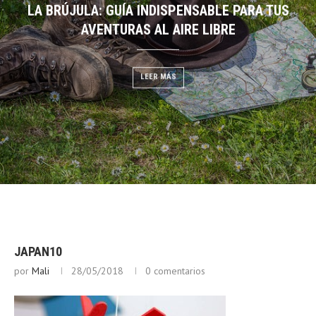
LA BRÚJULA: GUÍA INDISPENSABLE PARA TUS
DESCIFRANDO EL CIELO:
EGO: GUÍA DE BUSHCRAFT
AVENTURAS AL AIRE LIBRE
NUBES PARA PRE
 MÁS
LEER MÁS
LEER
JAPAN10
por
Mali
28/05/2018
0 comentarios