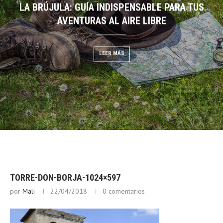
LA BRÚJULA: GUÍA INDISPENSABLE PARA TUS
DESCIFRANDO EL CIELO:
EGO: GUÍA DE BUSHCRAFT
AVENTURAS AL AIRE LIBRE
NUBES PARA PRE
 MÁS
LEER MÁS
LEER
TORRE-DON-BORJA-1024×597
por
Mali
22/04/2018
0 comentarios