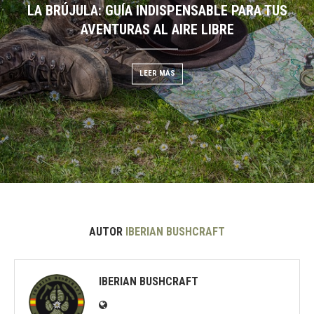
LA BRÚJULA: GUÍA INDISPENSABLE PARA TUS
DESCIFRANDO EL CIELO:
EGO: GUÍA DE BUSHCRAFT
AVENTURAS AL AIRE LIBRE
NUBES PARA PRE
 MÁS
LEER MÁS
LEER
AUTOR
IBERIAN BUSHCRAFT
IBERIAN BUSHCRAFT