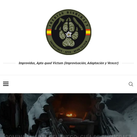
Improvidus, Apto quod Victum (Improvisación, Adaptación y Vencer)
ES: CÓMO PREPARARSE
LA BRÚJULA: GUÍA IN
DOMINA EL ARTE DEL FUEGO: GUÍA DE BUSHCRAFT
PSO ECONÓMICO
AVENTURAS A