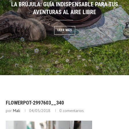
LA BRÚJULA: GUÍA INDISPENSABLE PARA TUS
DESCIFRANDO EL CIELO:
EGO: GUÍA DE BUSHCRAFT
AVENTURAS AL AIRE LIBRE
NUBES PARA PRE
 MÁS
LEER MÁS
LEER
FLOWERPOT-2997603__340
por
Mali
04/05/2018
0 comentarios