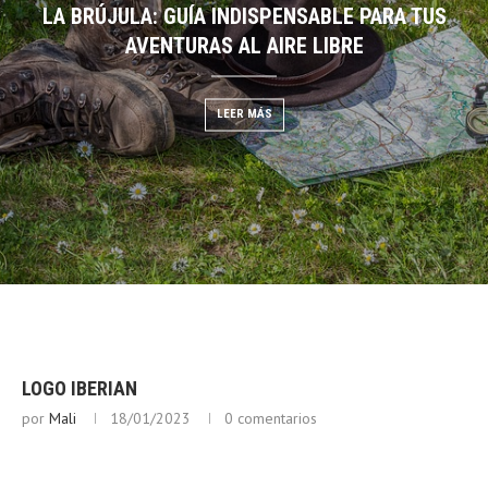
LA BRÚJULA: GUÍA INDISPENSABLE PARA TUS
DESCIFRANDO EL CIELO:
EGO: GUÍA DE BUSHCRAFT
AVENTURAS AL AIRE LIBRE
NUBES PARA PRE
 MÁS
LEER MÁS
LEER
LOGO IBERIAN
por
Mali
18/01/2023
0 comentarios