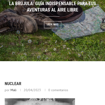
LA BRÚJULA: GUÍA INDISPENSABLE PARA TUS
DESCIFRANDO EL CIELO:
EGO: GUÍA DE BUSHCRAFT
AVENTURAS AL AIRE LIBRE
NUBES PARA PRE
 MÁS
LEER MÁS
LEER
NUCLEAR
por
Mali
20/04/2023
0 comentarios