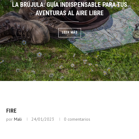
LA BRÚJULA: GUÍA INDISPENSABLE PARA TUS
DESCIFRANDO EL CIELO:
EGO: GUÍA DE BUSHCRAFT
AVENTURAS AL AIRE LIBRE
NUBES PARA PRE
 MÁS
LEER MÁS
LEER
FIRE
por
Mali
24/01/2023
0 comentarios