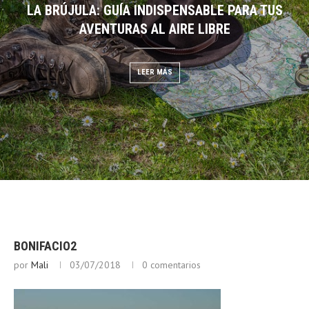
LA BRÚJULA: GUÍA INDISPENSABLE PARA TUS
DESCIFRANDO EL CIELO:
EGO: GUÍA DE BUSHCRAFT
AVENTURAS AL AIRE LIBRE
NUBES PARA PRE
 MÁS
LEER MÁS
LEER
BONIFACIO2
por
Mali
03/07/2018
0 comentarios