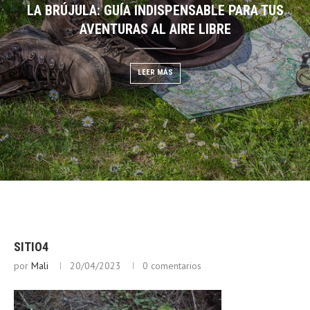
LA BRÚJULA: GUÍA INDISPENSABLE PARA TUS
DESCIFRANDO EL CIELO:
EGO: GUÍA DE BUSHCRAFT
AVENTURAS AL AIRE LIBRE
NUBES PARA PRE
 MÁS
LEER MÁS
LEER
SITIO4
por
Mali
20/04/2023
0 comentarios