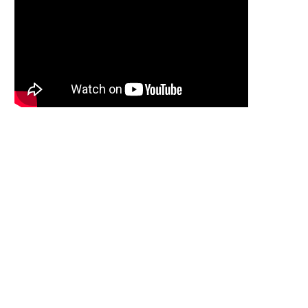
DESCIFRANDO EL CIELO: CÓMO
MOCHILA DE VUELTA A CASA O 
INTERPRETAR LAS NUBES PARA...
20/02/2023